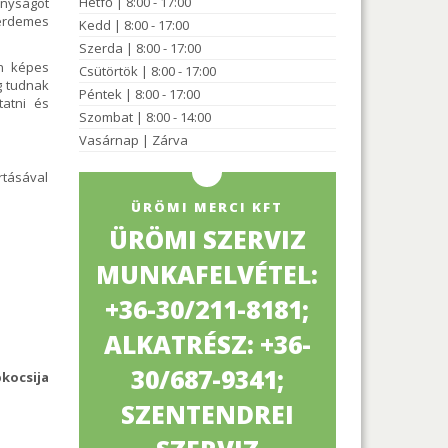
Hétfő | 8:00 - 17:00
onyságot
 érdemes
Kedd | 8:00 - 17:00
Szerda | 8:00 - 17:00
n képes
Csütörtök | 8:00 - 17:00
g tudnak
Péntek | 8:00 - 17:00
tatni és
Szombat | 8:00 - 14:00
Vasárnap | Zárva
rtásával
ÜRÖMI MERCI KFT
ÜRÖMI SZERVIZ
MUNKAFELVÉTEL:
+36-30/211-8181;
ALKATRÉSZ: +36-
30/687-9341;
kocsija
SZENTENDREI