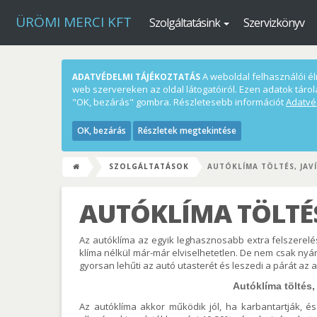
ÜRÖMI MERCI KFT
Szolgáltatásink
Szervizkönyv
A weboldal felhasználói élm
ADATVÉDELMI TÁJÉKOZTATÁS
web szervereken az oldal látogatóiról. Ezen adatok tárol
"OK, bezárás" gombra. Részletesebb információt
Adatvé
OK, bezárás
Részletek megtekintése
SZOLGÁLTATÁSOK
AUTÓKLÍMA TÖLTÉS, JAV
AUTÓKLÍMA TÖLTÉS
Az autóklíma az egyik leghasznosabb extra felszerel
klíma nélkül már-már elviselhetetlen. De nem csak nyár
gyorsan lehűti az autó utasterét és leszedi a párát az a
Autóklíma töltés, 
Az autóklíma akkor működik jól, ha karbantartják, és