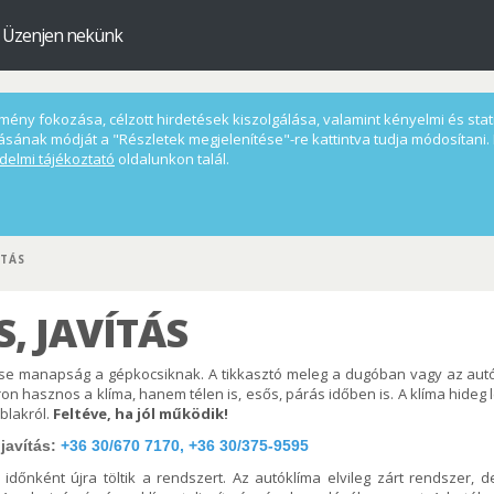
Üzenjen nekünk
ény fokozása, célzott hirdetések kiszolgálása, valamint kényelmi és statis
ásának módját a "Részletek megjelenítése"-re kattintva tudja módosítani. 
delmi tájékoztató
oldalunkon talál.
ÍTÁS
, JAVÍTÁS
ése manapság a gépkocsiknak. A tikkasztó meleg a dugóban vagy az aut
on hasznos a klíma, hanem télen is, esős, párás időben is. A klíma hideg 
blakról.
Feltéve, ha jól működik!
javítás:
+36 30/670 7170, +36 30/375-9595
 időnként újra töltik a rendszert. Az autóklíma elvileg zárt rendszer, 