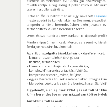
ellenére, kis mértékben évi 10-20% gáz elszivároghat
tovább rontja, a régi eldugult pollenszűrő is. Minim
cserélni a pollenszűrőt is.
Biztosan Ön is hallott már az úgy nevezett
Legionel
megtelepedni és komoly, akár halálos megbetegedést 
telepedni a klíma berendezésben ezért javasolt éven
fertőtleníttetni a klíma berendezéseket.
Ürömi és szentendrei szervizünkben is, új Bosch profi 
Minden típusú, nem csak Mercedes személy, kistehe
forduljon hozzánk bizalommal!
Az alábbi szolgáltatásokkal várjuk ügyfeleinket:
– klíma rendszer töltés R134A gázzal,
– tisztítás, fertőtlenítés,
– klíma rendszer hibájának diagnosztikája,
– komplett klímarendszer javítás, felújítás,
– kompresszor csere, javítás, felújítás,
– egyes Mercedes típusok esetében akár utólagos klím
– Mercedes gépkocsik számára bontott, használt, felújí
Figyelem!!! Jelenleg csak R134A gázzal töltött k
klíma berendezése milyen gázzal van töltve érdek
Autóklíma töltés árak: