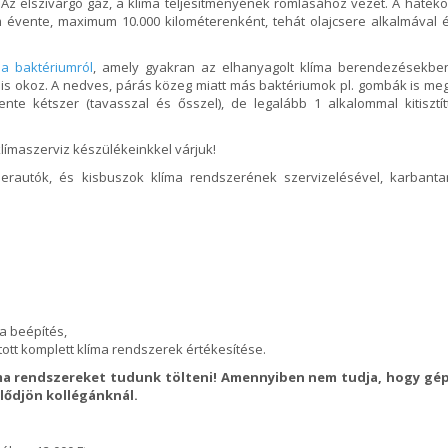
. Az elszivárgó gáz, a klíma teljesítményének romlásához vezet. A haték
um évente, maximum 10.000 kilométerenként, tehát olajcsere alkalmával
la baktériumról
, amely gyakran az elhanyagolt klíma berendezésekbe
is okoz. A nedves, párás közeg miatt más baktériumok pl. gombák is me
te kétszer (tavasszal és ősszel), de legalább 1 alkalommal kitisztít
klímaszerviz készülékeinkkel várjuk!
rautók, és kisbuszok klíma rendszerének szervizelésével, karbanta
a beépítés,
tott komplett klíma rendszerek értékesítése.
líma rendszereket tudunk tölteni! Amennyiben nem tudja, hogy gép
lődjön kollégánknál.