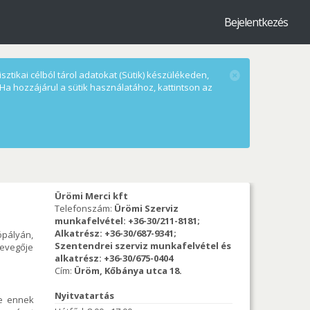
Bejelentkezés
ztikai célból tárol adatokat (Sütik) készülékeden,
Ha hozzájárul a sütik használatához, kattintson az
Ürömi Merci kft
Telefonszám:
Ürömi Szerviz
munkafelvétel: +36-30/211-8181;
Alkatrész: +36-30/687-9341;
ópályán,
Szentendrei szerviz munkafelvétel és
levegője
alkatrész: +36-30/675-0404
Cím:
Üröm, Kőbánya utca 18.
Nyitvatartás
de ennek