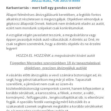
30/211-8181, +36 30/375-9595
Karbantartás – mert kell egy gondos szerviz!
Állapot felméréses átvizsgálásunk keretében, a legtöbb fontos
alkatrészt részletesen is megvizsgáljuk. Objektíven elmondjuk a
gépkocsi állapotát Önnek. Nekünk nem érdekünk eladni az autót,
ezért nem mondunk szépeket csak konkrétumokat.
A vizsgálat végén javaslatot teszünk, a megvásárlásra vagy
éppen javasoljuk másik autó választását. A döntés az Öné, mi
csak segíteni szeretnénk, hogy a döntés objektív és ne érzelmi
legyen!
HOZZA EL HOZZÁNK a megvásárolni kívánt autót
Független Mercedes szervizünkben 18 év tapasztalatával,
objektíven, precízen átvizsgáljuk autóját
A vásárlás előtti átvizsgálás a vevő számára biztonságot ad, és
segít, hogy pénzt takarítson meg már jó előre. Tapasztalt
szerelőink, a járművet nem csak az üzem-és
közlekedésbiztonsági szempontok szerint, hanem kifejezetten a
korábbi sérülések, a karosszéria, a fékek, a motor, a váltó ,
kormánymű , felfüggesztés , lengéscsillapítókat stb. is ellenőrizni
fogják. A speciális festék vastagság mérő készülék és a
szakavatott szemek segítenek megtalálni a korábbi sérüléseket
és a karosszéria szakszerűtlen javításait.