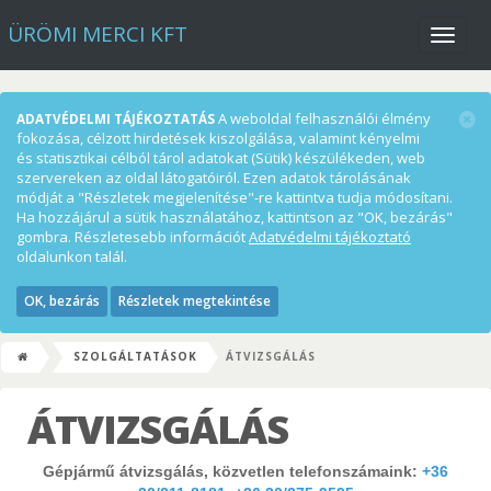
ÜRÖMI MERCI KFT
Menü
A weboldal felhasználói élmény
ADATVÉDELMI TÁJÉKOZTATÁS
fokozása, célzott hirdetések kiszolgálása, valamint kényelmi
és statisztikai célból tárol adatokat (Sütik) készülékeden, web
szervereken az oldal látogatóiról. Ezen adatok tárolásának
módját a "Részletek megjelenítése"-re kattintva tudja módosítani.
Ha hozzájárul a sütik használatához, kattintson az "OK, bezárás"
gombra. Részletesebb információt
Adatvédelmi tájékoztató
oldalunkon talál.
OK, bezárás
Részletek megtekintése
SZOLGÁLTATÁSOK
ÁTVIZSGÁLÁS
ÁTVIZSGÁLÁS
Gépjármű átvizsgálás, közvetlen telefonszámaink:
+36