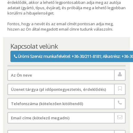
érdeklődik, akkor a lehető legpontosabban adja meg az autója
adatait (gyártó, típus, évjárat), és próbálja meg a lehető legjobban
körülírni a hibajelenséget.
Fontos, hogy a nevét és az email címét pontosan adja meg,
hiszen az Ön által megadott email címre tudunk válaszolni.
Kapcsolat velünk
Ürömi Szerviz munkafelvétel: +36-30/211-8181; Alkatrész: +36-30