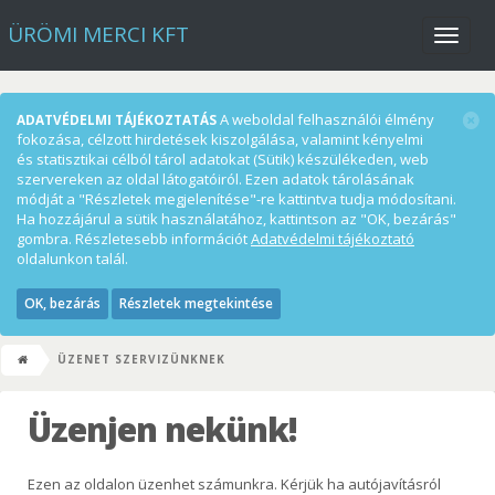
ÜRÖMI MERCI KFT
Menü
A weboldal felhasználói élmény
ADATVÉDELMI TÁJÉKOZTATÁS
fokozása, célzott hirdetések kiszolgálása, valamint kényelmi
és statisztikai célból tárol adatokat (Sütik) készülékeden, web
szervereken az oldal látogatóiról. Ezen adatok tárolásának
módját a "Részletek megjelenítése"-re kattintva tudja módosítani.
Ha hozzájárul a sütik használatához, kattintson az "OK, bezárás"
gombra. Részletesebb információt
Adatvédelmi tájékoztató
oldalunkon talál.
OK, bezárás
Részletek megtekintése
ÜZENET SZERVIZÜNKNEK
Üzenjen nekünk!
Ezen az oldalon üzenhet számunkra. Kérjük ha autójavításról