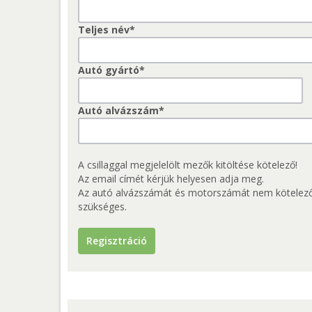
Teljes név*
Autó gyártó*
Autó alvázszám*
A csillaggal megjelelölt mezők kitöltése kötelező!
Az email címét kérjük helyesen adja meg.
Az autó alvázszámát és motorszámát nem kötelező m
szükséges.
Regisztráció