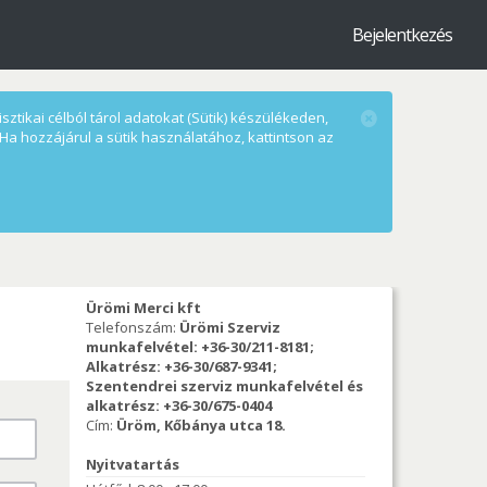
Bejelentkezés
ztikai célból tárol adatokat (Sütik) készülékeden,
Ha hozzájárul a sütik használatához, kattintson az
Ürömi Merci kft
Telefonszám:
Ürömi Szerviz
munkafelvétel: +36-30/211-8181;
Alkatrész: +36-30/687-9341;
Szentendrei szerviz munkafelvétel és
alkatrész: +36-30/675-0404
Cím:
Üröm, Kőbánya utca 18.
Nyitvatartás