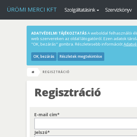
ÜRÖMI MERCI KFT
Szolgáltatásink
Szervizkönyv
A weboldal felhasználói élm
ADATVÉDELMI TÁJÉKOZTATÁS
web szervereken az oldal látogatóiról. Ezen adatok tárol
"OK, bezárás" gombra. Részletesebb információt
Adatvé
OK, bezárás
Részletek megtekintése
REGISZTRÁCIÓ
Regisztráció
E-mail cím*
Jelszó*