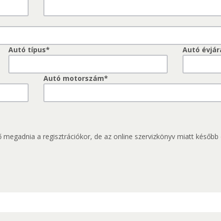
Autó típus*
Autó évjár
Autó motorszám*
egadnia a regisztrációkor, de az online szervizkönyv miatt később