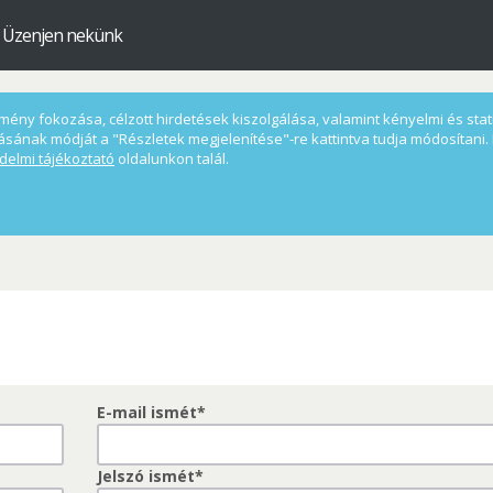
Üzenjen nekünk
ény fokozása, célzott hirdetések kiszolgálása, valamint kényelmi és statis
ásának módját a "Részletek megjelenítése"-re kattintva tudja módosítani. 
delmi tájékoztató
oldalunkon talál.
E-mail ismét*
Jelszó ismét*