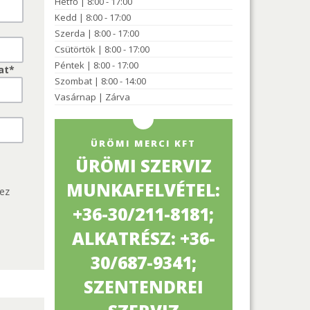
Hétfő | 8:00 - 17:00
Kedd | 8:00 - 17:00
Szerda | 8:00 - 17:00
Csütörtök | 8:00 - 17:00
Péntek | 8:00 - 17:00
at*
Szombat | 8:00 - 14:00
Vasárnap | Zárva
ÜRÖMI MERCI KFT
ÜRÖMI SZERVIZ
MUNKAFELVÉTEL:
 ez
+36-30/211-8181;
ALKATRÉSZ: +36-
30/687-9341;
SZENTENDREI