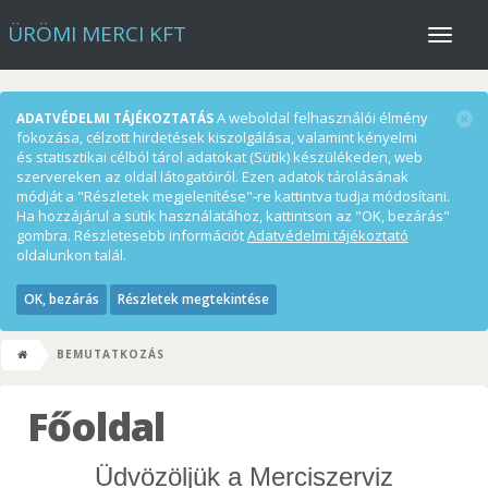
ÜRÖMI MERCI KFT
Menü
A weboldal felhasználói élmény
ADATVÉDELMI TÁJÉKOZTATÁS
fokozása, célzott hirdetések kiszolgálása, valamint kényelmi
és statisztikai célból tárol adatokat (Sütik) készülékeden, web
szervereken az oldal látogatóiról. Ezen adatok tárolásának
módját a "Részletek megjelenítése"-re kattintva tudja módosítani.
Ha hozzájárul a sütik használatához, kattintson az "OK, bezárás"
gombra. Részletesebb információt
Adatvédelmi tájékoztató
oldalunkon talál.
OK, bezárás
Részletek megtekintése
BEMUTATKOZÁS
Főoldal
Üdvözöljük a Merciszerviz